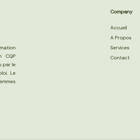
Company
Accueil
A Propos
Services
mation
en CQP
Contact
u par le
loi. Le
 femmes