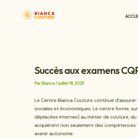
Aller
Navigation
au
des
ACCUE
contenu
articles
Succès aux examens CQP 
Par
Bianca
/
juillet 18, 2025
Le Centre Bianca Couture continue d’assurer so
sociales et économiques. Le centre forme, sur 
déplacées internes) au métier de couture, du 
acquièrent non seulement des compétences tec
avenir autonome.