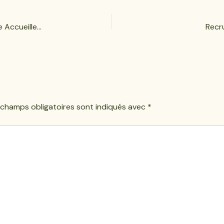
Rencontre Enrichissante : Le Centre Bianca Couture Accueille des Visiteurs d\’Afrique Francophone
Recr
 champs obligatoires sont indiqués avec
*